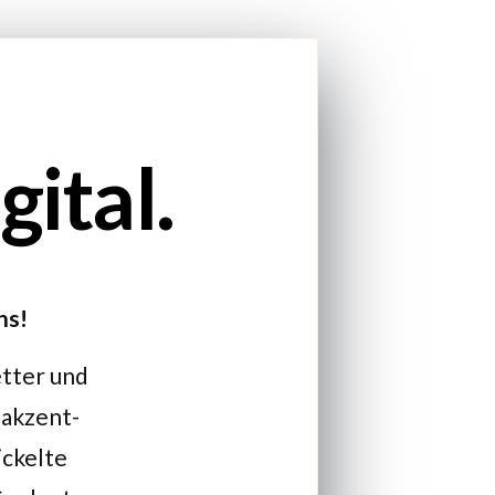
ital.
ns!
etter und
 akzent-
ickelte