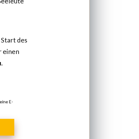
 Seeleute
 Start des
r einen
u
.
eine E-