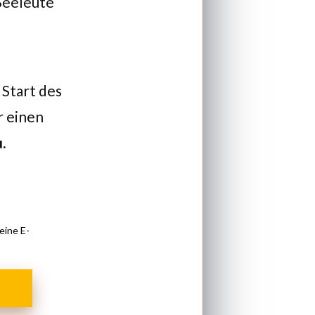
 Seeleute
 Start des
r einen
u
.
eine E-