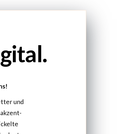
ital.
ns!
etter und
 akzent-
ickelte