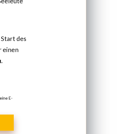
 Seeleute
 Start des
r einen
u
.
eine E-