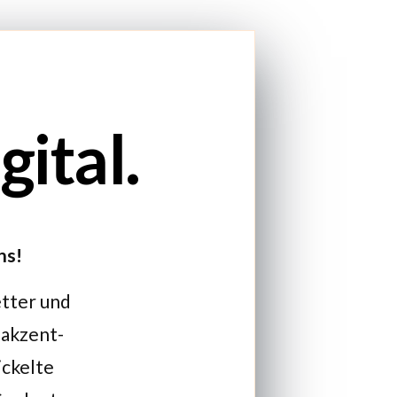
ital.
ns!
etter und
 akzent-
ickelte