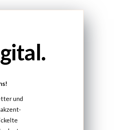
ital.
ns!
etter und
 akzent-
ickelte