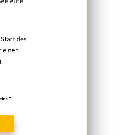
 Seeleute
 Start des
r einen
u
.
eine E-